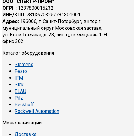
ООО “СПЕКТР-ПРОМ”
ОГРН:
1237800015232
ИНН/КПП:
7813670325/781301001
Адрес:
196006, г. Санкт-Петербург, вн.тер.г.
муниципальный округ Московская застава,
ул. Коли Томчака, д. 28, лит. ц, помещение 1-Н,
офис 302
Каталог оборудования
Siemens
Festo
IFM
Sick
ELAU
Pilz
Beckhoff
Rockwell Automation
Меню навигации
Доставка