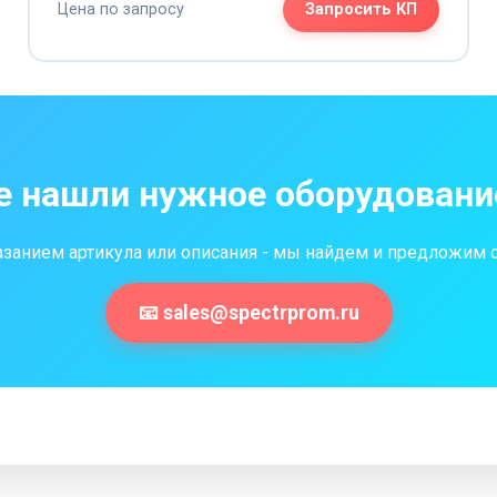
Цена по запросу
Запросить КП
е нашли нужное оборудовани
казанием артикула или описания - мы найдем и предложим
📧 sales@spectrprom.ru