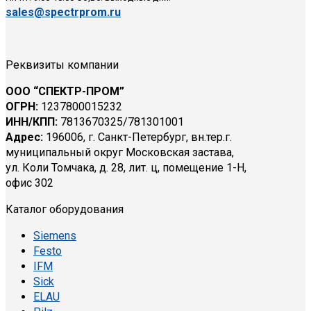
sales@spectrprom.ru
Реквизиты компании
ООО “СПЕКТР-ПРОМ”
ОГРН:
1237800015232
ИНН/КПП:
7813670325/781301001
Адрес:
196006, г. Санкт-Петербург, вн.тер.г.
муниципальный округ Московская застава,
ул. Коли Томчака, д. 28, лит. ц, помещение 1-Н,
офис 302
Каталог оборудования
Siemens
Festo
IFM
Sick
ELAU