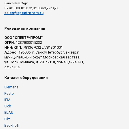
Санкт-Петербург
Пн-пт: 9:00-18:00 Сб,Вс: Выходные дни.
sales@spectrprom.ru
Реквизиты компании
ООО “СПЕКТР-ПРОМ”
ОГРН:
1237800015232
ИНН/КПП:
7813670325/781301001
Адрес:
196006, г. Санкт-Петербург, вн.тер.г.
муниципальный округ Московская застава,
ул. Коли Томчака, д. 28, лит. ц, помещение 1-Н,
офис 302
Каталог оборудования
Siemens
Festo
IFM
Sick
ELAU
Pilz
Beckhoff