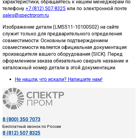
характеристики, обращайтесь к нашим менеджерам по
усилий для поиска необходимых компонентов.
телефону
+7 (812) 507 8325
или по электронной почте
Наши специалисты готовы найти альтернативные
sales@spectrprom.ru
.
решения или предложить современные аналоги с
Изображение детали (LMS511-10100S02) на сайте
полной совместимостью.
служит только для предварительного определения
совместимости. Основным подтверждением
Обратитесь к нашим менеджерам с точным
совместимости является официальная документация
артикулом — мы обязательно постараемся
производителя вашего оборудования (SICK). Перед
помочь!
оформлением заказа обязательно сверьте название и
каталожный номер детали в этой документации.
Не нашли, что искали? Напишите нам!
8 (800) 350 7073
Бесплатный звонок по России
8 (812) 507 8325