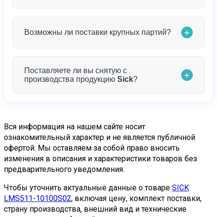
транспортными компаниями или курьерскими
службами по всей России. При оформлении
Конечно! Наши специалисты готовы
заказа вы можете выбрать наиболее
+
Возможны ли поставки крупных партий?
проконсультировать по техническим
подходящий способ. Мы тщательно
характеристикам
LMS511-10100S02
, помочь с
упаковываем товар для минимизации рисков при
выбором и дать профессиональные
транспортировке.
Да, это наша специализация. Мы ориентированы
Поставляете ли вы снятую с
рекомендации по применению по электронной
+
на работу с юридическими лицами и готовы
производства продукцию
Sick
?
почте
mail@spectrprom.ru
.
поставлять крупные партии продукции
Sick
. Для
постоянных клиентов предусмотрены особые
Да, мы специализируемся на поставках
условия и гибкая система скидок. Обратитесь к
снятой с производства продукции!
Компания
нашим менеджерам для обсуждения
Вся информация на нашем сайте носит
«Спектр-Пром» имеет обширную сеть партнеров
ознакомительный характер и не является публичной
индивидуальных условий.
и поставщиков по всему миру, что позволяет нам
офертой. Мы оставляем за собой право вносить
изменения в описания и характеристики товаров без
находить и поставлять даже редкие компоненты
предварительного уведомления.
Sick
, которые сняты с производства.
Чтобы уточнить актуальные данные о товаре
SICK
Мы понимаем, как важно поддерживать
LMS511-10100S02
, включая цену, комплект поставки,
работоспособность существующих систем
страну производства, внешний вид и технические
автоматизации, поэтому прилагаем максимум