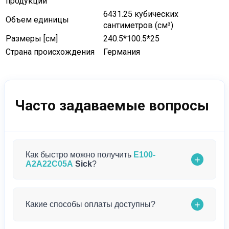
продукции
6431.25 кубических
Объем единицы
сантиметров (см³)
Размеры [см]
240.5*100.5*25
Страна происхождения
Германия
Часто задаваемые вопросы
Как быстро можно получить
E100-
+
A2A22C05A
Sick
?
Мы обеспечиваем максимально быструю
+
Какие способы оплаты доступны?
доставку. Если E100-A2A22C05A
Sick
есть в
наличии, отправляем в течение 3-5 рабочих дней.