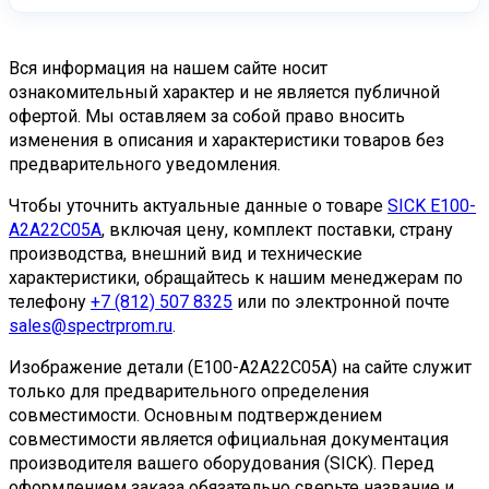
постоянных клиентов предусмотрены особые
Да, мы специализируемся на поставках
условия и гибкая система скидок. Обратитесь к
снятой с производства продукции!
Компания
нашим менеджерам для обсуждения
Вся информация на нашем сайте носит
«Спектр-Пром» имеет обширную сеть партнеров
ознакомительный характер и не является публичной
индивидуальных условий.
и поставщиков по всему миру, что позволяет нам
офертой. Мы оставляем за собой право вносить
изменения в описания и характеристики товаров без
находить и поставлять даже редкие компоненты
предварительного уведомления.
Sick
, которые сняты с производства.
Чтобы уточнить актуальные данные о товаре
SICK E100-
Мы понимаем, как важно поддерживать
A2A22C05A
, включая цену, комплект поставки, страну
работоспособность существующих систем
производства, внешний вид и технические
автоматизации, поэтому прилагаем максимум
характеристики, обращайтесь к нашим менеджерам по
усилий для поиска необходимых компонентов.
телефону
+7 (812) 507 8325
или по электронной почте
Наши специалисты готовы найти альтернативные
sales@spectrprom.ru
.
решения или предложить современные аналоги с
Изображение детали (E100-A2A22C05A) на сайте служит
полной совместимостью.
только для предварительного определения
совместимости. Основным подтверждением
Обратитесь к нашим менеджерам с точным
совместимости является официальная документация
артикулом — мы обязательно постараемся
производителя вашего оборудования (SICK). Перед
помочь!
оформлением заказа обязательно сверьте название и