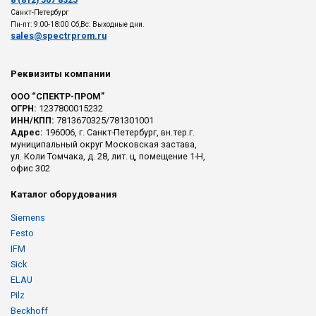
Санкт-Петербург
Пн-пт: 9:00-18:00 Сб,Вс: Выходные дни.
sales@spectrprom.ru
Реквизиты компании
ООО “СПЕКТР-ПРОМ”
ОГРН:
1237800015232
ИНН/КПП:
7813670325/781301001
Адрес:
196006, г. Санкт-Петербург, вн.тер.г.
муниципальный округ Московская застава,
ул. Коли Томчака, д. 28, лит. ц, помещение 1-Н,
офис 302
Каталог оборудования
Siemens
Festo
IFM
Sick
ELAU
Pilz
Beckhoff