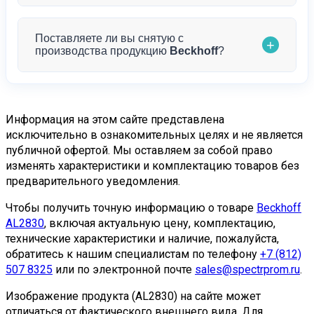
характеристикам
AL2830
, помочь с выбором и
рисков при транспортировке.
дать профессиональные рекомендации по
Да, это наша специализация. Мы ориентированы
Поставляете ли вы снятую с
применению по электронной почте
+
на работу с юридическими лицами и готовы
производства продукцию
Beckhoff
?
mail@spectrprom.ru
.
поставлять крупные партии продукции
Beckhoff
.
Для постоянных клиентов предусмотрены
Да, мы специализируемся на поставках
особые условия и гибкая система скидок.
снятой с производства продукции!
Компания
Обратитесь к нашим менеджерам для
Информация на этом сайте представлена
«Спектр-Пром» имеет обширную сеть партнеров
исключительно в ознакомительных целях и не является
обсуждения индивидуальных условий.
и поставщиков по всему миру, что позволяет нам
публичной офертой. Мы оставляем за собой право
изменять характеристики и комплектацию товаров без
находить и поставлять даже редкие компоненты
предварительного уведомления.
Beckhoff
, которые сняты с производства.
Чтобы получить точную информацию о товаре
Beckhoff
Мы понимаем, как важно поддерживать
AL2830
, включая актуальную цену, комплектацию,
работоспособность существующих систем
технические характеристики и наличие, пожалуйста,
автоматизации, поэтому прилагаем максимум
обратитесь к нашим специалистам по телефону
+7 (812)
усилий для поиска необходимых компонентов.
507 8325
или по электронной почте
sales@spectrprom.ru
.
Наши специалисты готовы найти альтернативные
Изображение продукта (AL2830) на сайте может
решения или предложить современные аналоги с
отличаться от фактического внешнего вида. Для