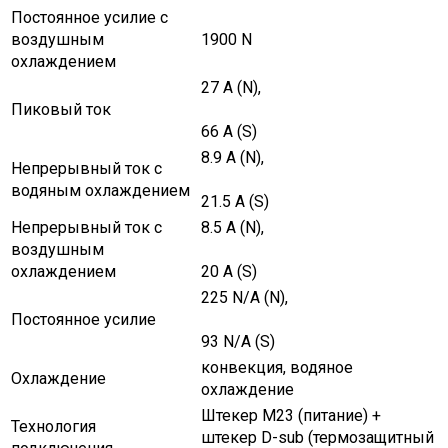
Постоянное усилие с
воздушным
1900 N
охлаждением
27 A (N),
Пиковый ток
66 A (S)
8.9 A (N),
Непрерывный ток с
водяным охлаждением
21.5 A (S)
Непрерывный ток с
8.5 A (N),
воздушным
охлаждением
20 A (S)
225 N/A (N),
Постоянное усилие
93 N/A (S)
конвекция, водяное
Охлаждение
охлаждение
Штекер M23 (питание) +
Технология
штекер D-sub (термозащитный