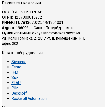
Реквизиты компании
ООО “СПЕКТР-ПРОМ”
ОГРН:
1237800015232
ИНН/КПП:
7813670325/781301001
Адрес:
196006, г. Санкт-Петербург, вн.тер.г.
муниципальный округ Московская застава,
ул. Коли Томчака, д. 28, лит. ц, помещение 1-Н,
офис 302
Каталог оборудования
Siemens
Festo
IFM
Sick
ELAU
Pilz
Beckhoff
Rockwell Automation