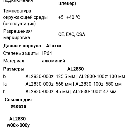
подключения
штекер)
Температура
окружающей среды
+5…+40 °C
(эксплуатация)
Разрешения/
CE, EAC, CSA
маркировка
Данные корпуса
ALxxxx
Степень защиты
IP64
Материал
алюминий
Размеры
AL2830
b
AL2830-000z: 125.5 мм | AL2830-100z: 130 мм
la
AL2830-000z: 568 мм | AL2830-100z: 580 мм
h
AL2830-000z: 45 мм | AL2830-100z: 47 мм
Ссылка для
заказа
AL2830-
w00x-000y