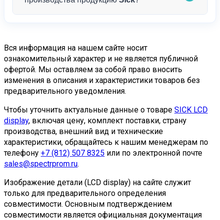
mail@spectrprom.ru
.
поставлять крупные партии продукции
Sick
. Для
постоянных клиентов предусмотрены особые
Да, мы специализируемся на поставках
условия и гибкая система скидок. Обратитесь к
снятой с производства продукции!
Компания
нашим менеджерам для обсуждения
Вся информация на нашем сайте носит
«Спектр-Пром» имеет обширную сеть партнеров
ознакомительный характер и не является публичной
индивидуальных условий.
и поставщиков по всему миру, что позволяет нам
офертой. Мы оставляем за собой право вносить
изменения в описания и характеристики товаров без
находить и поставлять даже редкие компоненты
предварительного уведомления.
Sick
, которые сняты с производства.
Чтобы уточнить актуальные данные о товаре
SICK LCD
Мы понимаем, как важно поддерживать
display
, включая цену, комплект поставки, страну
работоспособность существующих систем
производства, внешний вид и технические
автоматизации, поэтому прилагаем максимум
характеристики, обращайтесь к нашим менеджерам по
усилий для поиска необходимых компонентов.
телефону
+7 (812) 507 8325
или по электронной почте
Наши специалисты готовы найти альтернативные
sales@spectrprom.ru
.
решения или предложить современные аналоги с
Изображение детали (LCD display) на сайте служит
полной совместимостью.
только для предварительного определения
совместимости. Основным подтверждением
Обратитесь к нашим менеджерам с точным
совместимости является официальная документация
артикулом — мы обязательно постараемся