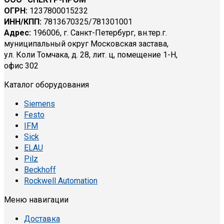
ОГРН:
1237800015232
ИНН/КПП:
7813670325/781301001
Адрес:
196006, г. Санкт-Петербург, вн.тер.г.
муниципальный округ Московская застава,
ул. Коли Томчака, д. 28, лит. ц, помещение 1-Н,
офис 302
Каталог оборудования
Siemens
Festo
IFM
Sick
ELAU
Pilz
Beckhoff
Rockwell Automation
Меню навигации
Доставка