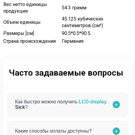
Вес нетто единицы
54.3 грамм
продукции
45.125 кубических
Объем единицы
сантиметров (см³)
Размеры [см]
90.5*0.5*90.5
Страна происхождения
Германия
Часто задаваемые вопросы
Как быстро можно получить
LCD display
+
Sick
?
Мы обеспечиваем максимально быструю
+
Какие способы оплаты доступны?
доставку. Если LCD display
Sick
есть в наличии,