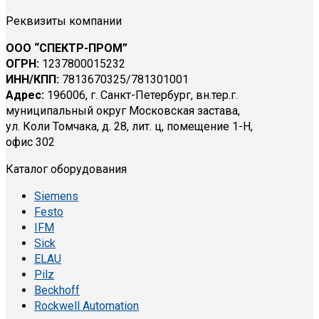
Реквизиты компании
ООО “СПЕКТР-ПРОМ”
ОГРН:
1237800015232
ИНН/КПП:
7813670325/781301001
Адрес:
196006, г. Санкт-Петербург, вн.тер.г.
муниципальный округ Московская застава,
ул. Коли Томчака, д. 28, лит. ц, помещение 1-Н,
офис 302
Каталог оборудования
Siemens
Festo
IFM
Sick
ELAU
Pilz
Beckhoff
Rockwell Automation