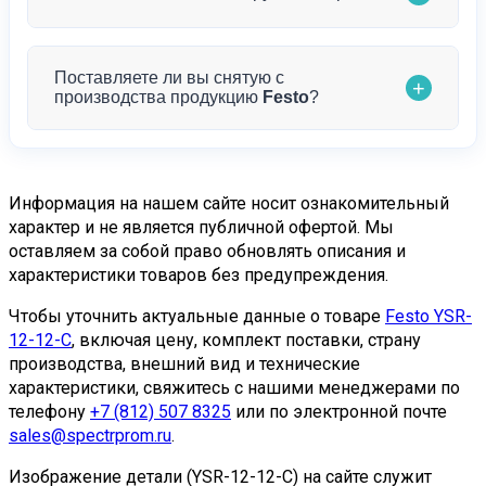
проконсультировать по техническим
тщательно упаковываем товар для минимизации
характеристикам
YSR-12-12-C
, помочь с
рисков при транспортировке.
выбором и дать профессиональные
Да, это наша специализация. Мы ориентированы
Поставляете ли вы снятую с
рекомендации по применению по электронной
+
на работу с юридическими лицами и готовы
производства продукцию
Festo
?
почте
mail@spectrprom.ru
.
поставлять крупные партии продукции
Festo
. Для
постоянных клиентов предусмотрены особые
Да, мы специализируемся на поставках
условия и гибкая система скидок. Обратитесь к
снятой с производства продукции!
Компания
нашим менеджерам для обсуждения
Информация на нашем сайте носит ознакомительный
«Спектр-Пром» имеет обширную сеть партнеров
характер и не является публичной офертой. Мы
индивидуальных условий.
и поставщиков по всему миру, что позволяет нам
оставляем за собой право обновлять описания и
характеристики товаров без предупреждения.
находить и поставлять даже редкие компоненты
Festo
, которые сняты с производства.
Чтобы уточнить актуальные данные о товаре
Festo YSR-
12-12-C
, включая цену, комплект поставки, страну
Мы понимаем, как важно поддерживать
производства, внешний вид и технические
работоспособность существующих систем
характеристики, свяжитесь с нашими менеджерами по
автоматизации, поэтому прилагаем максимум
телефону
+7 (812) 507 8325
или по электронной почте
усилий для поиска необходимых компонентов.
sales@spectrprom.ru
.
Наши специалисты готовы найти альтернативные
Изображение детали (YSR-12-12-C) на сайте служит
решения или предложить современные аналоги с