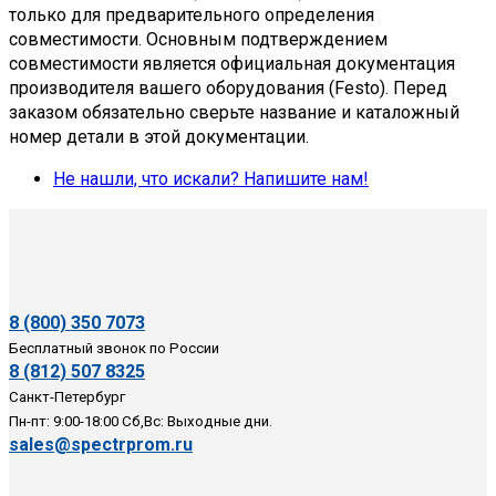
только для предварительного определения
полной совместимостью.
совместимости. Основным подтверждением
совместимости является официальная документация
Обратитесь к нашим менеджерам с точным
производителя вашего оборудования (Festo). Перед
артикулом — мы обязательно постараемся
заказом обязательно сверьте название и каталожный
помочь!
номер детали в этой документации.
Не нашли, что искали? Напишите нам!
8 (800) 350 7073
Бесплатный звонок по России
8 (812) 507 8325
Санкт-Петербург
Пн-пт: 9:00-18:00 Сб,Вс: Выходные дни.
sales@spectrprom.ru